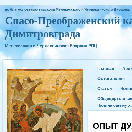
по благословению епископа Мелекесского и Чердаклинского Диодора.
Спасо-Преображенский ка
Димитровграда
Мелекесская и Чердаклинская Епархия РПЦ
Главная
Арх
Фотогалерея
Статьи
Ново
Общецерковные
Начинающему х
ОПЫТ Д