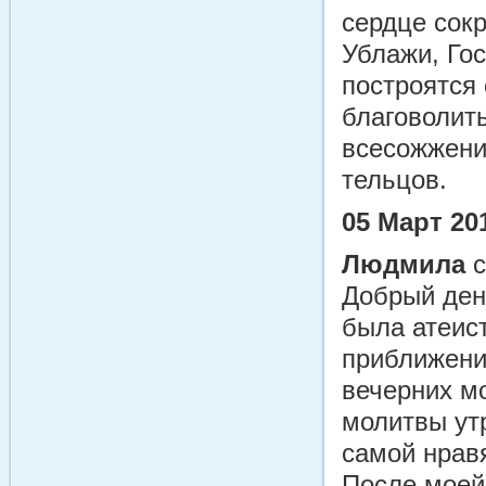
сердце сок
Ублажи, Го
построятся
благоволит
всесожжени
тельцов.
05 Март 20
Людмила
с
Добрый ден
была атеист
приближени
вечерних м
молитвы утр
самой нравя
После моей 