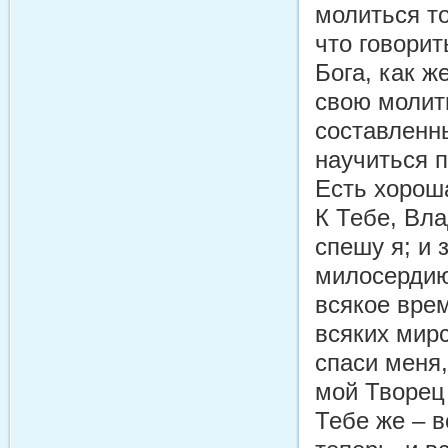
молиться то
что говорит
Бога, как 
свою молит
составленн
научиться 
Есть хорош
К Тебе, Вла
спешу я; и 
милосердию
всякое врем
всяких мирс
спаси меня,
мой Творец 
Тебе же – 