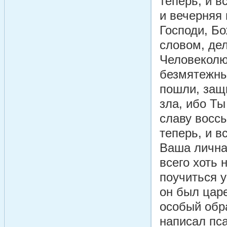
теперь, и в
и вечерняя
Господи, Бо
словом, дел
Человеколю
безмятежны
пошли, защ
зла, ибо Ты
славу восс
теперь, и в
Ваша лична
всего хоть
поучиться у
он был царе
особый обр
написал пс