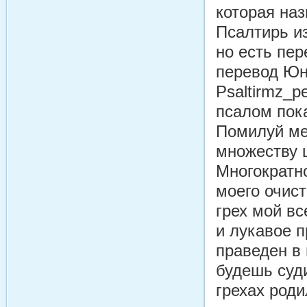
которая на
Псалтирь и
но есть пе
перевод Юнг
Psaltirmz_p
псалом пок
Помилуй мен
множеству 
Многократно
моего очист
грех мой в
и лукавое п
праведен в 
будешь суди
грехах роди