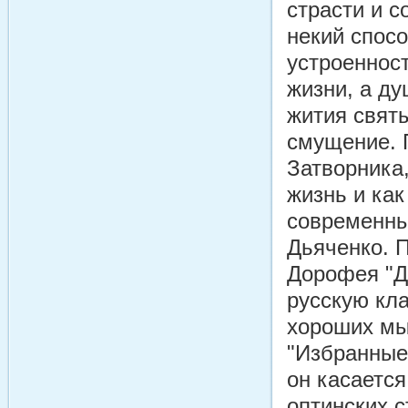
страсти и с
некий спос
устроенност
жизни, а ду
жития святы
смущение. 
Затворника,
жизнь и как
современны
Дьяченко. 
Дорофея "Д
русскую кла
хороших мыс
"Избранные 
он касается
оптинских с