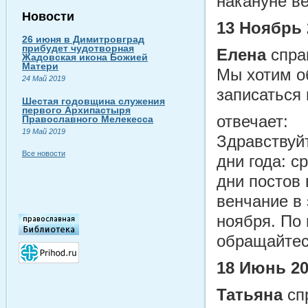
накануне в
Новости
13 Ноябрь 
26 июня в Димитровград
прибудет чудотворная
Елена
спра
Жадовская икона Божией
Матери
Мы хотим о
24 Май 2019
записаться 
Шестая годовщина служения
первого Архипастыря
отвечает:
Православного Мелекесса
19 Май 2019
Здравствуй
Все новости
дни года: с
дни постов
венчание в
ноября. По
обращайтес
18 Июнь 2
Татьяна
сп