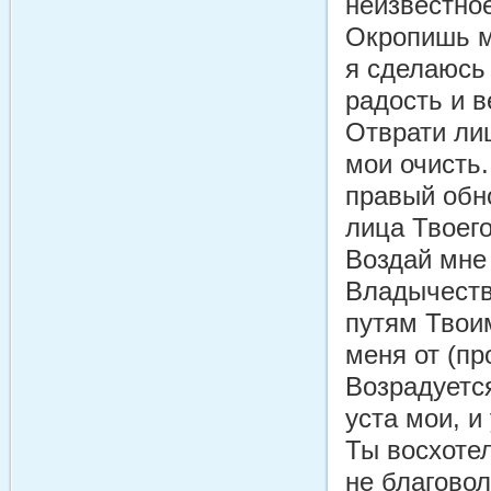
неизвестно
Окропишь м
я сделаюсь
радость и в
Отврати лиц
мои очисть.
правый обно
лица Твоего
Воздай мне
Владычеств
путям Твоим
меня от (пр
Возрадуется
уста мои, и
Ты восхотел
не благово