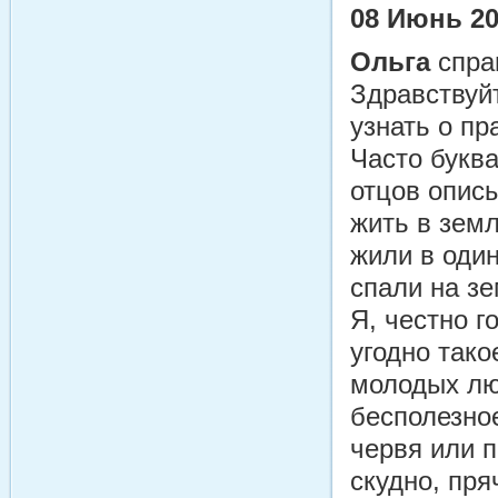
08 Июнь 2
Ольга
спра
Здравствуй
узнать о пр
Часто буква
отцов опис
жить в земл
жили в один
спали на зе
Я, честно г
угодно так
молодых люд
бесполезно
червя или п
скудно, пря