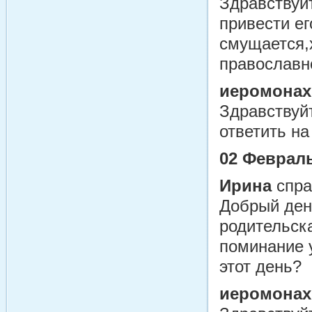
Здравствуй
привести ег
смущается,х
православн
иеромонах
Здравствуйт
ответить н
02 Февраль
Ирина
спра
Добрый ден
родительска
поминание 
этот день?
иеромонах